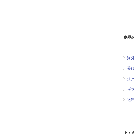
商品
海
受
注
ギ
送
よく