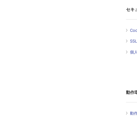
セキ
Co
SS
個
動作
動