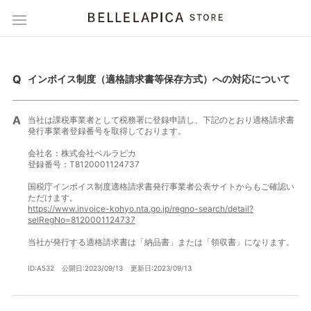
インボイス制度（適格請求書等保存方式）への対応について
当社は課税事業者として税務署に登録申請し、下記のとおり適格請求書
発行事業者登録番号を取得しております。
会社名：株式会社ベルラピカ
登録番号：T8120001124737
国税庁インボイス制度適格請求書発行事業者公表サイトからもご確認い
ただけます。
https://www.invoice-kohyo.nta.go.jp/regno-search/detail?
selRegNo=8120001124737
当社が発行する適格請求書は「納品書」または「領収書」になります。
ID:A532
公開日:2023/09/13
更新日:2023/09/13